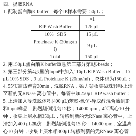
四、提取
RNA
1.
配制蛋白酶
K buffer
，每个
IP
样本需要
150μL
；
×1
RIP Wash Buffer
126 μL
10% SDS
15 μL
Proteinase K (20mg/m
9 μL
l)
Total
150 μL
2.
用
150μL
蛋白酶
K buffer
重悬第三部分第
8
步
beads
；
3.
第三部分第
4
步里的
Input
中加入
116μL RIP Wash Buffer
，
15
μL 10% SDS
，
9 μL Proteinase K (20mg/ml)
，总体积为
150μL
；
4. 55℃
震荡孵育
30min
，洗脱
RNA
，磁力架收集磁珠转移上清
至新的无
RNase
离心管中。每管中加
250μL RIP wash buffer
；
5.
上清加入等洗脱体积
(400 μL)
苯酚
-
氯仿
-
异戊醇混合液到
IP
和
Input
样品，剧烈颠倒混匀
15
秒；
14000 rpm
，
4℃
离心
10
分
钟，收集上层水相
350μL
，转移到新的无
RNase
离心管中。上
清加入
400 μL
氯仿，剧烈颠倒混匀
15
秒；
14000 rpm
，室温离
心
10
分钟，收集上层水相
300μL
转移到新的无
RNase
离心管