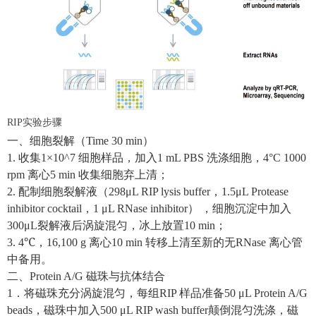
RIP实验步骤
一、细胞裂解（
Time 30 min
）
1.
收集
1×10^7
细胞样品，加入
1 mL PBS
洗涤细胞，
4°C 1000
rpm
离心
5 min
收集细胞弃上清；
2.
配制细胞裂解液（
298μL RIP lysis buffer
，
1.5μL Protease
inhibitor cocktail
，
1 μL RNase inhibitor
）
，细胞沉淀中加入
300μL
裂解液后涡旋混匀，冰上放置
10 min
；
3. 4℃
，
16,100 g
离心
10 min
转移上清至新的无
RNase
离心管
中备用。
二、
Protein A/G
磁珠与抗体结合
1
．将磁珠充分涡旋混匀，每组
RIP
样品准备
50 μL Protein A/G
beads
，磁珠中加入
500 μL RIP wash buffer
颠倒混匀洗涤，磁