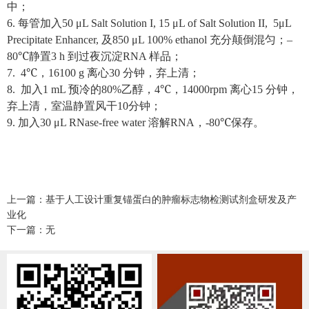
中；
6.
每管加入
50 μL Salt Solution I, 15 μL of Salt Solution II, 5μL
Precipitate Enhancer,
及
850 μL 100% ethanol
充分颠倒混匀；
–
80℃
静置
3 h
到过夜沉淀
RNA
样品；
7. 4℃
，
16100 g
离心
30
分钟，弃上清；
8.
加入
1 mL
预冷的
80%
乙醇，
4℃
，
14000rpm
离心
15
分钟，
弃上清，室温静置风干
10
分钟；
9.
加入
30 μL RNase-free water
溶解
RNA
，
-80℃
保存。
上一篇：基于人工设计重复锚蛋白的肿瘤标志物检测试剂盒研发及产
业化
下一篇：无