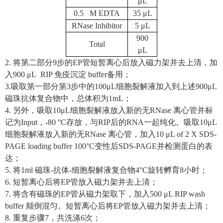
μL
0.5 M EDTA
35 μL
RNase Inhibitor
5 μL
900
Total
μL
2.
将第二部分
9
步的
EP
管短暂离心后放入磁力架并去上清，加
入
900 μL RIP
免疫沉淀
buffer
备用；
3.
吸取第一部分第
3
步中的
100μL
细胞裂解液加入到上述
900μL
磁珠抗体复合物中，总体积为
1mL
；
4.
另外，吸取
10μL
细胞裂解液放入新的无
RNase
离心管并标
记为
Input
，
-80 °C
存放，与
RIP
后的
RNA
一起纯化。吸取
10μL
细胞裂解液放入新的无
RNase
离心管，加入
10 μL of 2 X SDS-
PAGE loading buffer 100°C
变性后
SDS-PAGE
并检测蛋白的表
达；
5.
将
1ml
磁珠
-
抗体
-
细胞裂解液复合物
4°C
旋转孵育
8
小时；
6.
短暂离心后将
EP
管放入磁力架并去上清；
7.
将含有磁珠的
EP
管从磁力架取下，加入
500 μL RIP wash
buffer
颠倒混匀。短暂离心后将
EP
管放入磁力架并去上清；
8.
重复步骤
7
，共洗涤
6
次；