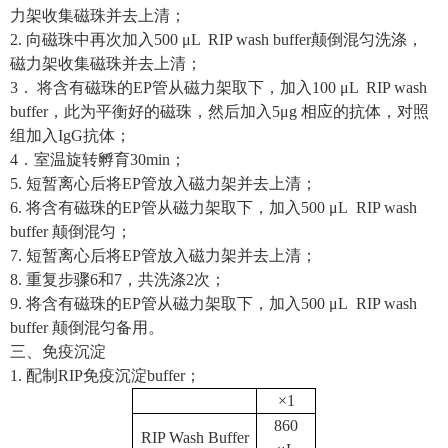
力架收集磁珠并去上清；
2.
向磁珠中再次加入
500 μL RIP wash buffer
颠倒混匀洗涤，
磁力架收集磁珠并去上清；
3
．
将含有磁珠的
EP
管从磁力架取下，加入
100 μL RIP wash
buffer
，此为平衡好的磁珠，然后加入
5μg
相应的抗体，对照
组加入
IgG
抗体；
4
．室温旋转孵育
30min
；
5.
短暂离心后将
EP
管放入磁力架并去上清；
6.
将含有磁珠的
EP
管从磁力架取下，加入
500 μL RIP wash
buffer
颠倒混匀；
7.
短暂离心后将
EP
管放入磁力架并去上清；
8.
重复步骤
6
和
7
，共洗涤
2
次；
9.
将含有磁珠的
EP
管从磁力架取下，加入
500 μL RIP wash
buffer
颠倒混匀备用。
三、免疫沉淀
1.
配制
RIP
免疫沉淀
buffer
；
×1
860
RIP Wash Buffer