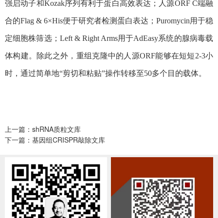
强启动子和Kozak序列有利于蛋白高效表达；人源ORF C端融
合的Flag & 6×His便于研究者检测蛋白表达；Puromycin用于稳
定细胞株筛选；Left & Right Arms用于AdEasy系统的腺病毒载
体构建。除此之外，重组克隆中的人源ORF能够在短短2-3小
时，通过简单地“剪切和粘贴”操作转移至50多个目的载体。
上一篇：shRNA质粒文库
下一篇：基因组CRISPR敲除文库